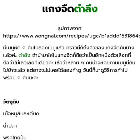
แกงจืด
ตำลึง
รูปภาพจาก:
https://www.wongnai.com/recipes/ugc/b1addd153186
มีเมนูผัด ๆ กันไปสองเมนูแล้ว คราวนี้ก็ถึงคิวของแกงจืดกันบ้าง
แล้วค่ะ
ตำลึง
ถ้านำมาใส่ในแกงจืดก็ถือว่าเป็นอีกหนึ่งตัวเลือกที่
ถือว่าไม่เลวเลยทีเดียวค่ะ เชื่อว่าหลาย ๆ คนน่าจะเคยทานเมนูนี้กัน
ไปบ้างแล้ว แต่อาจจะไม่เคยได้ลองทำดู วันนี้ก็มาดูวิธีการทำไป
พร้อม ๆ กันนะคะ
วัตถุดิบ
เนื้อหมูสับละเอียด
น้ำปลา
พริกไทยป่น