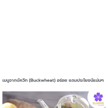
เมนูจากบัควีท (Buckwheat) อร่อย แถมประโยชน์แน่นๆ