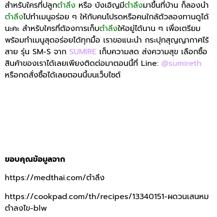
สำหรับใครที่ปลูก
ตำลึง
หรือ บังเอิญมี
ตำลึง
มาขึ้นที่บ้าน ก็ลองนำ
ตำลึง
ไปทำเมนูอร่อย ๆ ให้กับคนโปรดหรือคนใกล้ตัวลองทานดูได้
นะคะ สำหรับใครที่ต้องการเก็บ
ตำลึง
ให้อยู่ได้นาน ๆ เพื่อเตรียม
พร้อมทำเมนูสุดอร่อยได้ทุกมื้อ เราขอแนะนำ กระปุกสุญญากาศไร้
สาย รุ่น SM-S จาก
SUMIRE
เก็บความสด ส่งความสุข เลือกซื้อ
สินค้าของเราได้เลยเพียงติดต่อมาตอนนี้ที่ Line:
@sumireth
หรือกดสั่งซื้อได้เลยตอนนี้บนเว็บไซต์
ขอบคุณข้อมูลจาก
https://medthai.com/ตำลึง
https://cookpad.com/th/recipes/13340151-ผดวนเสนหม
ตำลงไข-blw