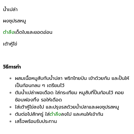
น้ำเปล่า
ผงซุปรสหมู
ตำลึง
เด็ดใบและยอดอ่อน
เต้าหู้ไข่
วิธีการทำ
ผสมเนื้อหมูสับกับน้ำปลา พริกไทยป่น เข้าด้วยกัน และปั้นให้
เป็นก้อนกลม ๆ เตรียมไว้
ต้มน้ำเปล่าพอเดือด ใส่กระเทียม หมูสับที่ปั้นก้อนไว้ คอย
ช้อนฟองทิ้ง รอให้เดือด
ใส่เต้าหู้ไข่ลงไป และปรุงรสด้วยน้ำปลาและผงซุปรสหมู
ต้มต่อไปสักครู่ ใส่
ตำลึง
ลงไป และคนให้เข้ากัน
เสร็จพร้อมรับประทาน