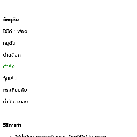
วัตถุดิบ
ไข่ไก่ 1 ฟอง
หมูสับ
น้ำสต๊อก
ตำลึง
วุ้นเส้น
กระเทียมสับ
น้ำมันมะกอก
วิธีการทำ