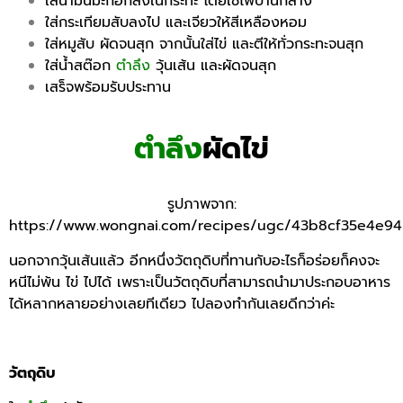
ใส่น้ำมันมะกอกลงในกระทะ โดยใช้ไฟปานกลาง
ใส่กระเทียมสับลงไป และเจียวให้สีเหลืองหอม
ใส่หมูสับ ผัดจนสุก จากนั้นใส่ไข่ และตีให้ทั่วกระทะจนสุก
ใส่น้ำสต๊อก
ตำลึง
วุ้นเส้น และผัดจนสุก
เสร็จพร้อมรับประทาน
ตำลึง
ผัดไข่
รูปภาพจาก:
https://www.wongnai.com/recipes/ugc/43b8cf35e4e9
นอกจากวุ้นเส้นแล้ว อีกหนึ่งวัตถุดิบที่ทานกับอะไรก็อร่อยก็คงจะ
หนีไม่พ้น ไข่ ไปได้ เพราะเป็นวัตถุดิบที่สามารถนำมาประกอบอาหาร
ได้หลากหลายอย่างเลยทีเดียว ไปลองทำกันเลยดีกว่าค่ะ
วัตถุดิบ