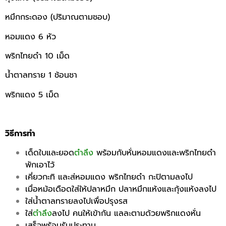
หมึกกระดอง (ปริมาณตามชอบ)
หอมแดง 6 หัว
พริกไทยดำ 10 เม็ด
น้ำตาลทราย 1 ช้อนชา
พริกแดง 5 เม็ด
วิธีการทำ
เด็ดใบและยอด
ตำลึง
พร้อมกับหั่นหอมแดงและพริกไทยดำ
พักเอาไว้
เคี่ยวกะทิ และส่หอมแดง พริกไทยดำ กะปิตามลงไป
เมื่อหม้อเดือดใส่ให้ปลาหมึก ปลาหมึกแห้งและกุ้งแห้งลงไป
ใส่น้ำตาลทรายลงไปเพื่อปรุงรส
ใส่
ตำลึง
ลงไป คนให้เข้ากัน แลละตามด้วยพริกแดงหั่น
เสร็จพร้อมรับประทาน