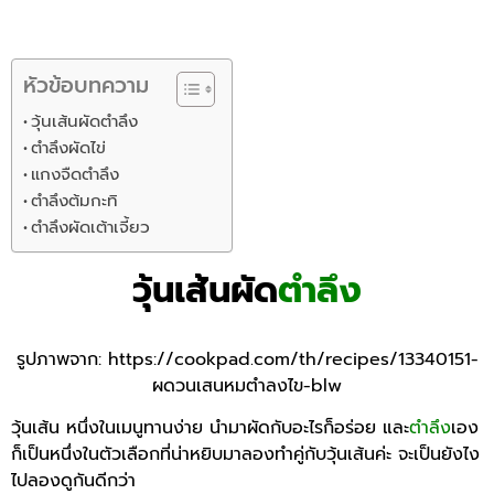
หัวข้อบทความ
วุ้นเส้นผัดตำลึง
ตำลึงผัดไข่
แกงจืดตำลึง
ตำลึงต้มกะทิ
ตำลึงผัดเต้าเจี้ยว
วุ้นเส้นผัด
ตำลึง
รูปภาพจาก:
https://cookpad.com/th/recipes/13340151-
ผดวนเสนหมตำลงไข-blw
วุ้นเส้น หนึ่งในเมนูทานง่าย นำมาผัดกับอะไรก็อร่อย และ
ตำลึง
เอง
ก็เป็นหนึ่งในตัวเลือกที่น่าหยิบมาลองทำคู่กับวุ้นเส้นค่ะ จะเป็นยังไง
ไปลองดูกันดีกว่า