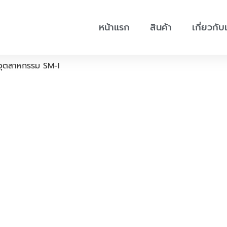
หน้าแรก
สินค้า
เกี่ยวกับ
อุตสาหกรรม SM-I
<img width="600"
height="450"
src="data:image/svg+xml,%3Csvg%20xmlns='h
class="per