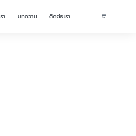
เรา
บทความ
ติดต่อเรา
ttp://www.w3.org/2000/svg'%20width='600'%20height=