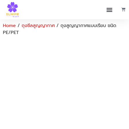
Home
/
ถุงซีลสูญญากาศ
/ ถุงสูญญากาศแบบเรียบ ชนิด
PE/PET
<img
width="600"
height="450"
src="data:im
class="perfmat
lazy" alt
title="vacuum
flat bag
product-05"
data-caption
data-
src="https://s