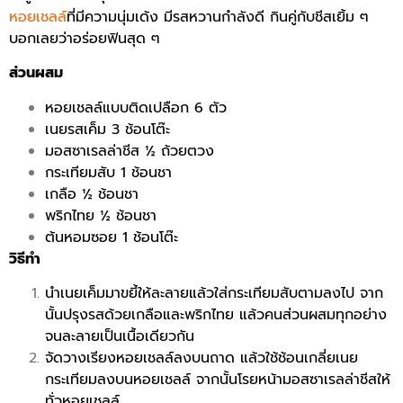
หอยเชลล์
ที่มีความนุ่มเด้ง มีรสหวานกำลังดี กินคู่กับชีสเยิ้ม ๆ
บอกเลยว่าอร่อยฟินสุด ๆ
ส่วนผสม
หอยเชลล์แบบติดเปลือก 6 ตัว
เนยรสเค็ม 3 ช้อนโต๊ะ
มอสซาเรลล่าชีส ½ ถ้วยตวง
กระเทียมสับ 1 ช้อนชา
เกลือ ½ ช้อนชา
พริกไทย ½ ช้อนชา
ต้นหอมซอย 1 ช้อนโต๊ะ
วิธีทำ
นำเนยเค็มมาขยี้ให้ละลายแล้วใส่กระเทียมสับตามลงไป จาก
นั้นปรุงรสด้วยเกลือและพริกไทย แล้วคนส่วนผสมทุกอย่าง
จนละลายเป็นเนื้อเดียวกัน
จัดวางเรียงหอยเชลล์ลงบนถาด แล้วใช้ช้อนเกลี่ยเนย
กระเทียมลงบนหอยเชลล์ จากนั้นโรยหน้ามอสซาเรลล่าชีสให้
ทั่วหอยเชลล์