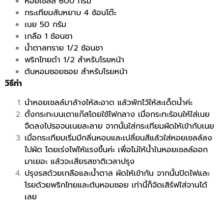
หอยเชลล์ 600 กรัม
กระเทียมสับหยาบ 4 ช้อนโต๊ะ
เนย 50 กรัม
เกลือ 1 ช้อนชา
น้ำตาลทราย 1/2 ช้อนชา
พริกไทยดำ 1/2 สำหรับโรยหน้า
ต้นหอมซอยซอย สำหรับโรยหน้า
วิธีทำ
นำหอยเชลล์มาล้างให้สะอาด แล้วพักไว้ให้สะเด็ดน้ำค่ะ
ตั้งกระทะบนเตาแก๊สโดยใช้ไฟกลาง เมื่อกระทะร้อนให้ใส่เนย
จืดลงไปรอจนเนยละลาย จากนั้นใส่กระเทียมผัดให้เข้ากับเนย
เมื่อกระเทียมเริ่มมีกลิ่นหอมและเปลี่ยนสีแล้วใส่หอยเชลล์ลง
ไปผัด โดยเร่งไฟให้แรงขึ้นค่ะ เพื่อไม่ให้น้ำในหอยเชลล์ออก
มาเยอะ แล้วจะเสียรสชาติเวลาปรุง
ปรุงรสด้วยเกลือและน้ำตาล ผัดให้เข้ากัน จากนั้นปิดไฟและ
โรยด้วยพริกไทยและต้นหอมซอย เท่านี้ก็จัดเสิร์ฟใส่จานได้
เลย