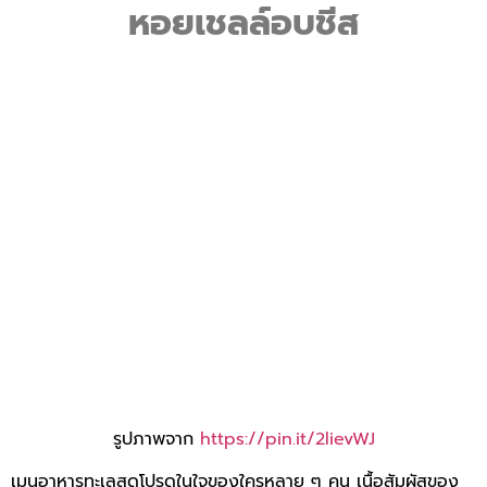
หอยเชลล์อบชีส
รูปภาพจาก
https://pin.it/2lievWJ
เมนูอาหารทะเลสุดโปรดในใจของใครหลาย ๆ คน เนื้อสัมผัสของ