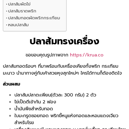
ปลาส้มผัดไข่
ปลาส้มราดพริก
ปลาส้มทอดผัดพริกกระเทียม
หลนปลาส้ม
ปลาส้มทรงเครื่อง
ขอขอบคุณรูปภาพจาก
https://krua.co
ปลาส้มทอดร้อนๆ ที่มาพร้อมกับเครื่องเคียงทั้งพริก กระเทียม
มะนาว นำมาทางคู่กับเค้าสวยหุงสุกใหม่ๆ ใครได้ทานก็ต้องติดใจ
ส่วนผสม
ปลาส้มปลาตะเพียน(ตัวละ 300 กรัม) 2 ตัว
ไข่เป็ดตีเข้ากัน 2 ฟอง
น้ำมันพืชสำหรับทอด
ใบมะกรูดซอยทอด พริกขี้หนูแห้งทอดและหอมแดงเจียว
สำหรับโรย