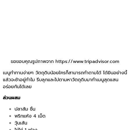
ขอขอบคุณรูปภาพจาก https://www.tripadvisor.com
เมนูทำทานง่ายๆ วัตถุดิบน้อยใครก็สามารถทำตามได้ ได้ยินอย่างนี้
แล้วจะช้าอยู่ทำไม รีบลุกและไปตามหาวัตถุดิบมาทำเมนูสุดแสน
อร่อยกันได้เลย
ส่วนผสม
ปลาส้ม ชิ้น
พริกแห้ง 4 เม็ด
วุ้นเส้น
ไข่ไก่ 1 ฟอง