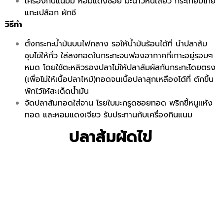
เครื่องกินแนมมี หอมแดงซอย มะนาวหั่นเสี้ยว กระเทียมไทย
แกะเปลือก ผักชี
วิธีทำ
ตั้งกระทะน้ำมันบนไฟกลาง รอให้น้ำมันร้อนได้ที่ นำปลาส้ม
ชุบไข่ให้ทั่ว ใส่ลงทอดในกระทะจนฟองอากาศที่เกาะอยู่รอบๆ
หมด โดยใช้ตะหลิวรองปลาไม่ให้ปลาสัมผัสก้นกระทะโดยตรง
(เพื่อไม่ให้เนื้อปลาไหม้)ทอดจนเนื้อปลาสุกเหลืองได้ที่ ตักขึ้น
พักไว้ให้สะเด็ดน้ำมัน
จัดปลาส้มทอดใส่จาน โรยใบมะกรูดซอยทอด พริกขี้หนูแห้ง
ทอด และหอมแดงเจียว รับประทานกับเครื่องกินแนม
ปลาส้มผัดไข่