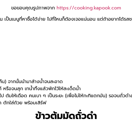
ขอขอบคุณรูปภาพจาก
https://cooking.kapook.com
 เป็นเมนูที่หาซื้อได้ง่าย ไปที่ไหนก็ต้องเจอแน่นอน แต่ถ้าอยากได้รส
มคืน) จากนั้นนำมาล้างน้ำจนสะอาด
รือจนสุก เทน้ำทิ้งแล้วพักไว้ให้สะเด็ดน้ำ
ไป ต้มให้เดือด คนเบา ๆ เป็นระยะ (เพื่อไม่ให้กะทิแตกมัน) รอจนถั่ว
ักใส่ถ้วย พร้อมเสิร์ฟ
ข้าวต้มมัดถั่วดำ