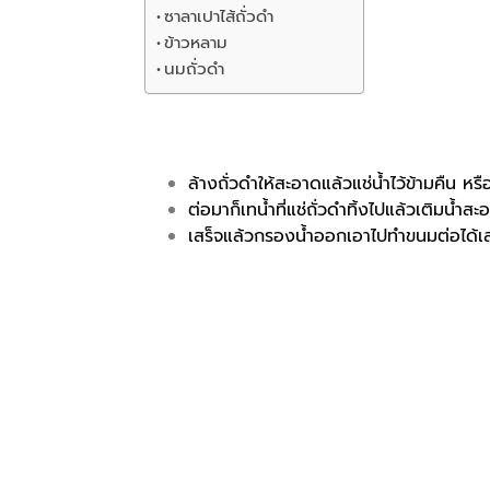
ซาลาเปาไส้ถั่วดำ
ข้าวหลาม
นมถั่วดำ
ล้างถั่วดำให้สะอาดแล้วแช่น้ำไว้ข้ามคืน หร
ต่อมาก็เทน้ำที่แช่ถั่วดำทิ้งไปแล้วเติมน้
เสร็จแล้วกรองน้ำออกเอาไปทำขนมต่อได้เ