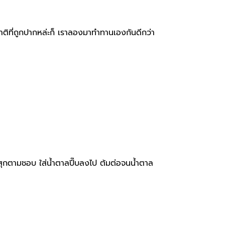
ชาติที่ถูกปากหล่ะก็ เราลองมาทำทานเองกันดีกว่า
ดำสุกตามชอบ ใส่น้ำตาลปี๊บลงไป ต้มต่อจนน้ำตาล