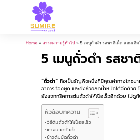
Home
»
สาระความรู้ทั่วไป
»
5 เมนูถั่วดำ รสชาติเด็ด แถมเติ
5 เมนูถั่วดำ รสชา
“ถั่วดำ”
ถือเป็นธัญพืชหนึ่งที่มีคุณค่าทางโภชนา
อาการท้องผูก และยังช่วยลดน้ำหนักได้อีกด้วย
ยังแจกทริคการต้มถั่วดำให้เปื่อเร็วอีกด้วย ไปดูก
หัวข้อบทความ
วิธีต้มถั่วดำให้เปื่อยเร็ว
แกงบวดถั่วดำ
ข้าวต้มมัดถั่วดำ