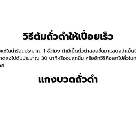
วิธีต้มถั่วดำให้เปื่อยเร็ว
ือแช่ในน้ำร้อนประมาณ 1 ชั่วโมง ถ้ามีเม็ดถั่วดำลอยขึ้นมาแสดงว่าเม็ดไ
ำสะอาดลงไปต้มประมาณ 30 นาทีหรือจนสุกนิ่ม หรืออีกวิธีคือเอาไปคั่วใน
ลย
แกงบวดถั่วดำ