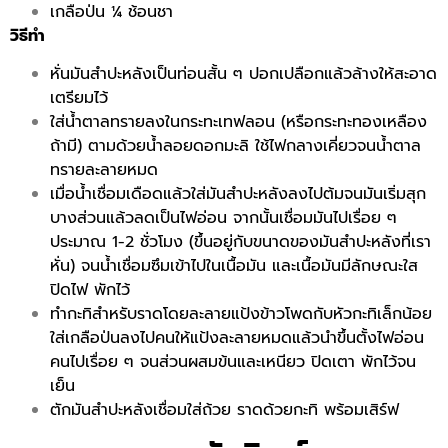
เกลือป่น ¼ ช้อนชา
วิธีทำ
หั่นมันสำปะหลังเป็นท่อนสั้น ๆ ปอกเปลือกแล้วล้างให้สะอาด
เตรียมไว้
ใส่น้ำตาลทรายลงในกระทะเทฟลอน (หรือกระทะทองเหลือง
ถ้ามี) ตามด้วยน้ำลอยดอกมะลิ ใช้ไฟกลางเคี่ยวจนน้ำตาล
ทรายละลายหมด
เมื่อน้ำเชื่อมเดือดแล้วใส่มันสำปะหลังลงไปต้มจนมันเริ่มสุก
บางส่วนแล้วลดเป็นไฟอ่อน จากนั้นเชื่อมมันไปเรื่อย ๆ
ประมาณ 1-2 ชั่วโมง (ขึ้นอยู่กับขนาดของมันสำปะหลังที่เรา
หั่น) จนน้ำเชื่อมซึมเข้าไปในเนื้อมัน และเนื้อมันมีลักษณะใส
ปิดไฟ พักไว้
ทำกะทิสำหรับราดโดยละลายแป้งข้าวโพดกับหัวกะทิเล็กน้อย
ใส่เกลือป่นลงไปคนให้แป้งละลายหมดแล้วนำขึ้นตั้งไฟอ่อน
คนไปเรื่อย ๆ จนส่วนผสมข้นและเหนียว ปิดเตา พักไว้จน
เย็น
ตักมันสำปะหลังเชื่อมใส่ถ้วย ราดด้วยกะทิ พร้อมเสิร์ฟ