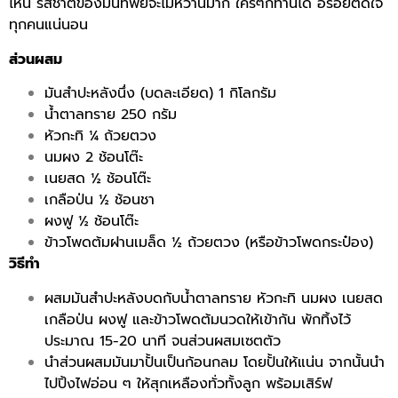
ไหน รสชาติของมันทิพย์จะไม่หวานมาก ใครๆก็ทานได้ อร่อยติดใจ
ทุกคนแน่นอน
ส่วนผสม
มันสำปะหลังนึ่ง (บดละเอียด) 1 กิโลกรัม
น้ำตาลทราย 250 กรัม
หัวกะทิ ¼ ถ้วยตวง
นมผง 2 ช้อนโต๊ะ
เนยสด ½ ช้อนโต๊ะ
เกลือป่น ½ ช้อนชา
ผงฟู ½ ช้อนโต๊ะ
ข้าวโพดต้มฝานเมล็ด ½ ถ้วยตวง (หรือข้าวโพดกระป๋อง)
วิธีทำ
ผสมมันสำปะหลังบดกับน้ำตาลทราย หัวกะทิ นมผง เนยสด
เกลือป่น ผงฟู และข้าวโพดต้มนวดให้เข้ากัน พักทิ้งไว้
ประมาณ 15-20 นาที จนส่วนผสมเซตตัว
นำส่วนผสมมันมาปั้นเป็นก้อนกลม โดยปั้นให้แน่น จากนั้นนำ
ไปปิ้งไฟอ่อน ๆ ให้สุกเหลืองทั่วทั้งลูก พร้อมเสิร์ฟ