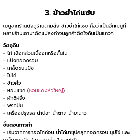
3. ข้าวยำไก่แซ่บ
เมนูจากร้านดังสู่ร้านตามสั่ง ข้าวยำไก่แซ่บ ถือว่าเป็นอีกเมนูที่
หลายร้านเอามาดัดแปลงทำจนลูกค้าติดใจกันเป็นแถวๆ
วัตถุดิบ
- ไก่ เลือกส่วนเนื้ออกหรือสั้นใน
- แป้งทอดกรอบ
- เกล็ดขนมปัง
- ไข่ไก่
- ข้าวคั่ว
- หอมแขก (
หอมแดงหัวใหญ่
)
- ผักชีฝรั่ง
- พริกป่น
- เครื่องปรุงรส น้ำปลา น้ำตาล น้ำมะนาว
ขั้นตอนการทำ
- เริ่มจากการทอดไก่ก่อน น้ำไก่มาชุปคลุกทอดกรอบ ชุปไข่ และ