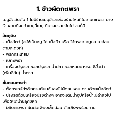
1. ข้าวผัดกะเพรา
เมนูฮิตอันดับ 1 ไม่มีร้านเมนูข้าวกล่องร้านไหนที่ไม่ขายกะเพรา บาง
ร้านขายดีจนทำเมนูนี้เมนูเดียวจนรวยกันไปเลยก็มี
วัตถุดิบ
- เนื้อสัตว์ (จะใช้เป็นหมู ไก่ เนื้อวัว หรือ
ไส้กรอก
หมูยอ เบค่อน
ตามสะดวก)
- พริกกระเทียม
- ใบกะเพรา
- เครื่องปรุงรส ซอสปรุงรส น้ำปลา ซอสหอยนางรม ซีอิ๋วดำ
(เพิ่มสีสัน) น้ำตาล
ขั้นตอนการทำ
- ตั้งกระทะใส่พริกกระเทียมสับลงไปผัดจนหอม ตามด้วยเนื้อสัตว์
- ปรุงรสด้วยเครื่องปรุงต่างๆ อาจจะเติมน้ำซุปหรือน้ำเปล่าลงไป
เพื่อให้ได้น้ำขลุกขลิก
- ใส่ใบกะเพรา ผัดต่อเพียงเล็กน้อย ตักเสิร์ฟพร้อมทาน