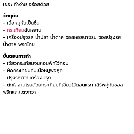
เยอะ ทำง่าย อร่อยด้วย
วัตถุดิบ
- เนื้อหมูหั่นเป็นชิ้น
-
กระเทียม
สับหยาบ
- เครื่องปรุงรส น้ำปลา น้ำตาล ซอสหอยนางรม ซอสปรุงรส
น้ำตาล พริกไทย
ขั้นตอนการทำ
- เจียวกระเทียมจนหอมพักไว้ก่อน
- ผัดกระเทียมกับเนื้อหมูพอสุก
- ปรุงรสด้วยเครื่องปรุง
- ตักใส่จานโรยด้วยกระเทียมที่เจียวไว้ตอนแรก เสิร์ฟคู่กับซอส
พริกและแตงกวา