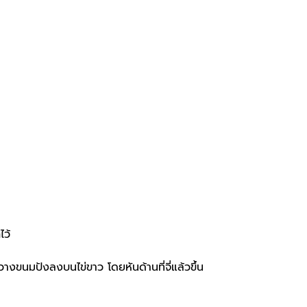
ไว้
างขนมปังลงบนไข่ขาว โดยหันด้านที่จี่แล้วขึ้น