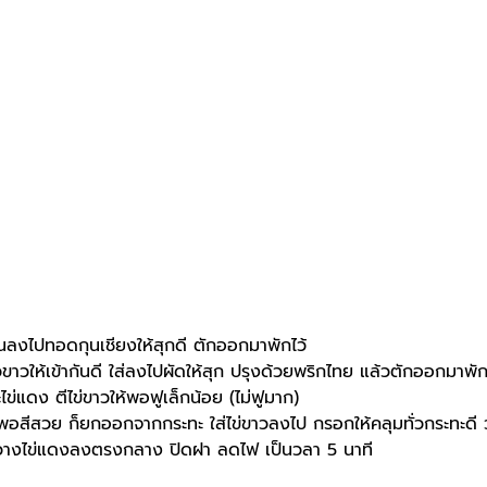
มันลงไปทอดกุนเชียงให้สุกดี ตักออกมาพักไว้
าวให้เข้ากันดี ใส่ลงไปผัดให้สุก ปรุงด้วยพริกไทย แล้วตักออกมาพัก
ข่แดง ตีไข่ขาวให้พอฟูเล็กน้อย (ไม่ฟูมาก)
่ พอสีสวย ก็ยกออกจากกระทะ ใส่ไข่ขาวลงไป กรอกให้คลุมทั่วกระทะดี ว
างไข่แดงลงตรงกลาง ปิดฝา ลดไฟ เป็นวลา 5 นาที