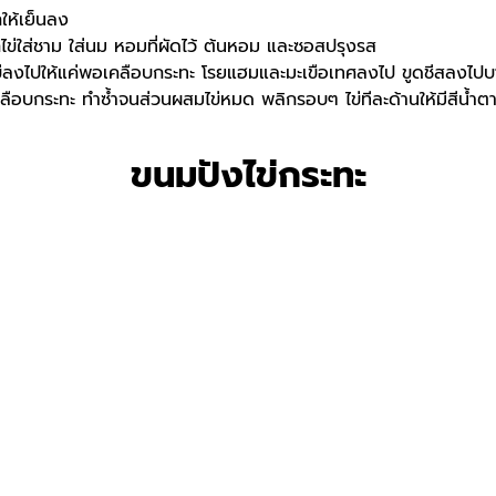
ให้เย็นลง
กไข่ใส่ชาม ใส่นม หอมที่ผัดไว้ ต้นหอม และซอสปรุงรส
มไข่ลงไปให้แค่พอเคลือบกระทะ โรยแฮมและมะเขือเทศลงไป ขูดชีสลงไป
ลือบกระทะ ทำซ้ำจนส่วนผสมไข่หมด พลิกรอบๆ ไข่ทีละด้านให้มีสีน้ำตา
ขนมปังไข่กระทะ