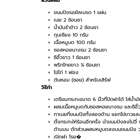
ส่วนผสม
ขนมปังรอยัลเบรด 1 แผ่น
เนย 2 ช้อนชา
น้ำมันรำข้าว 2 ช้อนชา
กุนเชียง 10 กรัม
เนื้อหมูบด 100 กรัม
ซอสหอยนางรม 2 ช้อนชา
ซีอิ๊วขาว 1 ช้อนชา
พริกไทยขาว ¼ ช้อนชา
ไข่ไก่ 1 ฟอง
ต้นหอม (ซอย) สำหรับเสิร์ฟ
วิธีทำ
เตรียมกระทะขนาด 6 นิ้วที่ปิดฝาได้ ใส่น้ำ
ผสมเนื้อหมูบดกับซอสหอยนางรม และซีอิ๊วข
ทาเนยที่ขนมปังทั้งสองด้าน แยกไข่ขาวและไ
ตั้งกระทะให้ร้อนอีกครั้ง นำขนมปังลงไปจี
ด้านบน ตักส่วนผสมหมูบดลงบนขนมปัง ว
เปิดฝา โรย�