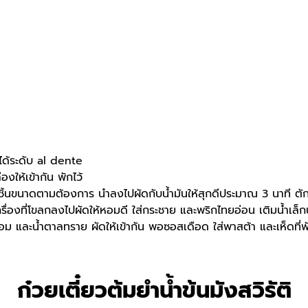
้ได้ระดับ al dente
งให้เข้ากัน พักไว้
็นชิ้นขนาดตามต้องการ นำลงไปผัดกับน้ำมันให้สุกดีประมาณ 3 นาที ตักข
ำเครื่องที่โขลกลงไปผัดให้หอมดี ใส่กระชาย และพริกไทยอ่อน เติมน้ำเล
หอม และน้ำตาลทราย ผัดให้เข้ากัน พอซอสเดือด ใส่พาสต้า และเห็ดที่พั
ก๋วยเตี๋ยวต้มยำน้ำข้นมังสวิรัติ