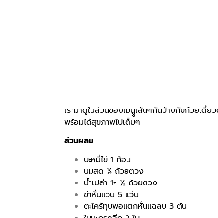
เรามาดูในส่วนของเมนููเส้นๆกันบ้างกับก๋วยเตี๋ย
พร้อมได้สุขภาพไปเต็มๆ
ส่วนผสม
บะหมี่ไข่ 1 ก้อน
นมสด ¼ ถ้วยตวง
น้ำเปล่า 1+ ½ ถ้วยตวง
ข่าหั่นแว่น 5 แว่น
ตะไคร้ทุบพอแตกหั่นแฉลบ 3 ต้น
ใบมะกรูดฉีก 2 ใบ