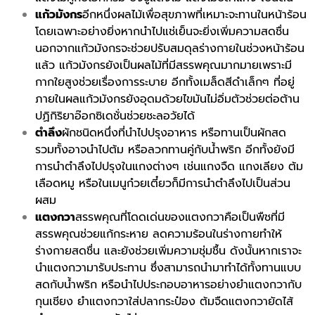
แก้วมังกร
อีกหนึ่งผลไม้เพื่อสุขภาพที่เหมาะจะทานในหน้าร้อน
โดยเฉพาะอย่างยิ่งหากนำไปแช่เย็นจะยิ่งเพิ่มความสดชื่น
นอกจากแก้วมังกรจะช่วยปรับสมดุลร่างกายในช่วงหน้าร้อน
แล้ว แก้วมังกรยังเป็นผลไม้ที่มีสรรพคุณมากมายเพราะมี
กากใยสูงช่วยเรื่องการระบาย อีกทั้งเมล็ดสีดำเล็กๆ ที่อยู่
ภายในผลแก้วมังกรยังอุดมด้วยไขมันไม่อิ่มตัวช่วยต่อต้าน
ปฏิกิริยาอ๊อกซิเดชั่นช่วยชะลอวัยได้
ตำลึง
ผักชนิดหนึ่งที่นำไปปรุงอาหาร หรือทานเป็นผักสด
รวมทั้งอาจนำไปต้ม หรือลวกทานคู่กับน้ำพริก อีกทั้งยังมี
การนำตำลึงไปปรุงในแกงต่างๆ เช่นแกงจืด แกงเลียง ต้ม
เลือดหมู หรือในเมนูก๋วยเตี๋ยวก็มีการนำตำลึงไปเป็นส่วน
ผสม
แตงกวา
สรรพคุณที่โดดเด่นของแตงกวาคือเป็นพืชที่มี
สรรพคุณช่วยแก้กระหาย ลดความร้อนในร่างกายทำให้
ร่างกายสดชื่น และยังช่วยเพิ่มความชุ่มชื้น ดังนั้นหากเราจะ
นำแตงกวามารับประทาน ซึ่งสามารถนำมาทำได้ทั้งทานแบบ
สดกับน้ำพริก หรือนำไปประกอบอาหารอย่างยำแตงกวากับ
กุนเชียง ยำแตงกวาใส่ปลากระป๋อง ต้มจืดแตงกวายัดไส้