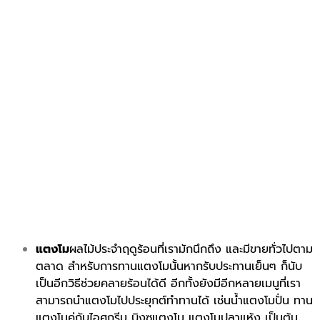
แตงโม
ผลไม้ประจำฤดูร้อนที่เรามักนึกถึง และมีขายทั่วไปตาม
ตลาด สำหรับการทานแตงโมนั้นหากรับประทานเย็นๆ ก็นับ
เป็นอีกวิธีช่วยคลายร้อนได้ดี อีกทั้งยังมีอีกหลายเมนูที่เรา
สามารถนำแตงโมไปประยุกต์ทำทานได้ เช่นน้ำแตงโมปั่น ทาน
แตงโมคู่กับไอศกรีม บิงซูแตงโม แตงโมปลาแห้ง เป็นต้น