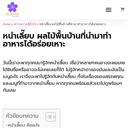
Home
»
สาระความรู้ทั่วไป
»
หนำเลี๊ยบ ผลไม้พื้นบ้านที่นำมาทำอาหารได้อร่อยเหาะ
หนำเลี๊ยบ ผลไม้พื้นบ้านที่นำมาทำ
อาหารได้อร่อยเหาะ
วันนี้เราจะพาทุกคนมารู้จักหนำเลี๊ยบ เชื่อว่าหลายๆคนอาจจะพอเคย
ได้ยินชื่อหรืออาจจะไม่เคยเลยก็ได้ ไม่รู้จักหน้าตาของมันและมันเป็น
เมนูอะไร เราจึงจะพาไปรู้จักกับหนำเลี๊ยบ ทั้งในเรื่องของสรรพคุณ
และเมนูที่ทำมาจากหนำเลี๊ยบ หากทุกคนพร้อมแล้วเราไปดูพร้อมๆ
กันเลย
หัวข้อบทความ
หนําเลี๊ยบ คืออะไร