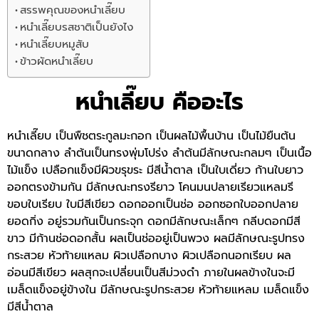
สรรพคุณของหนำเลี๊ยบ
หนำเลี๊ยบรสชาติเป็นยังไง
หนำเลี๊ยบหมูสับ
ข้าวผัดหนำเลี๊ยบ
หนําเลี๊ยบ คืออะไร
หนำเลี๊ยบ เป็นพืชตระกูลมะกอก เป็นผลไม้พื้นบ้าน เป็นไม้ยืนต้น
ขนาดกลาง ลำต้นเป็นทรงพุ่มโปร่ง ลำต้นมีลักษณะกลมๆ เป็นเนื้อ
ไม้แข็ง เปลือกแข็งมีผิวขรุขระ มีสีน้ำตาล เป็นใบเดี่ยว ก้านใบยาว
ออกตรงข้ามกัน มีลักษณะทรงรียาว โคนมนปลายเรียวแหลมรี
ขอบใบเรียบ ใบมีสีเขียว ดอกออกเป็นช่อ ออกซอกใบออกปลาย
ยอดกิ่ง อยู่รวมกันเป็นกระจุก ดอกมีลักษณะเล็กๆ กลีบดอกมีสี
ขาว มีก้านช่อดอกสั้น ผลเป็นช่ออยู่เป็นพวง ผลมีลักษณะรูปทรง
กระสวย หัวท้ายแหลม ผิวเปลือกบาง ผิวเปลือกนอกเรียบ ผล
อ่อนมีสีเขียว ผลสุกจะเปลี่ยนเป็นสีม่วงดำ ภายในผลข้างในจะมี
เมล็ดแข็งอยู่ข้างใน มีลักษณะรูปกระสวย หัวท้ายแหลม เมล็ดแข็ง
มีสีน้ำตาล