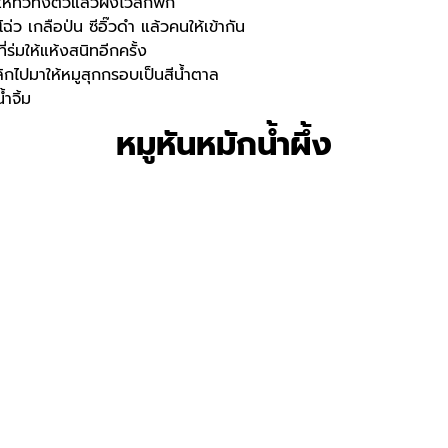
้ทั่วทั้งตัวแล้วผึ่งไว้สักพัก
ว เกลือป่น ซีอิ๊วดำ แล้วคนให้เข้ากัน
ี่ร่มให้แห้งสนิทอีกครั้ง
ิกไปมาให้หมูสุกกรอบเป็นสีน้ำตาล
ำจิ้ม
หมูหันหมักน้ำผึ้ง