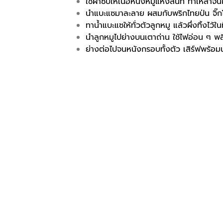
ใช้ผ้าซับให้เนื้อหนังหมูแห้งสนิท ทาเหล้าจีนให
นำแบะแซมาละลาย ผสมกับพริกไทยป่น จิ๊กโฉ่
ทาน้ำแบะแซให้ทั่วตัวลูกหมู แล้วผึ่งทิ้งไว้ในท
นำลูกหมูไปย่างบนเตาถ่าน ใช้ไฟอ่อน ๆ พล
ย่างต่อไปจนหนังกรอบทั้งตัว เสิร์ฟพร้อมน้