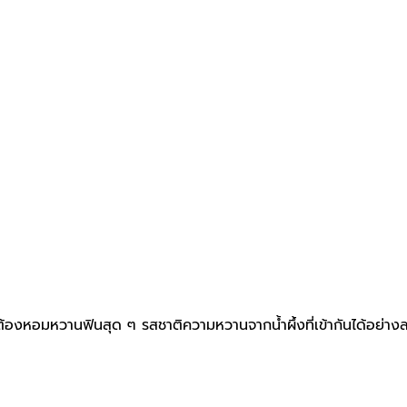
นจะต้องหอมหวานฟินสุด ๆ รสชาติความหวานจากน้ำผึ้งที่เข้ากันได้อย่