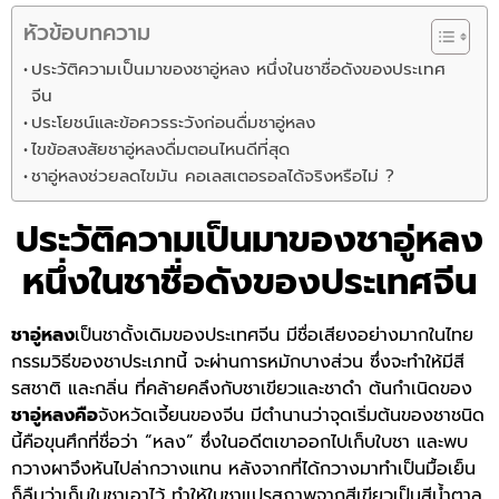
หัวข้อบทความ
ประวัติความเป็นมาของชาอู่หลง หนึ่งในชาชื่อดังของประเทศ
จีน
ประโยชน์และข้อควรระวังก่อนดื่มชาอู่หลง
ไขข้อสงสัยชาอู่หลงดื่มตอนไหนดีที่สุด
ชาอู่หลงช่วยลดไขมัน คอเลสเตอรอลได้จริงหรือไม่ ?
ประวัติความเป็นมาของ
ชาอู่หลง
หนึ่งในชาชื่อดังของประเทศจีน
ชาอู่หลง
เป็นชาดั้งเดิมของประเทศจีน มีชื่อเสียงอย่างมากในไทย
กรรมวิธีของชาประเภทนี้ จะผ่านการหมักบางส่วน ซึ่งจะทำให้มีสี
รสชาติ และกลิ่น ที่คล้ายคลึงกับชาเขียวและชาดำ ต้นกำเนิดของ
ชาอู่หลงคือ
จังหวัดเจี้ยนของจีน มีตำนานว่าจุดเริ่มต้นของชาชนิด
นี้คือขุนศึกที่ชื่อว่า “หลง” ซึ่งในอดีตเขาออกไปเก็บใบชา และพบ
กวางผาจึงหันไปล่ากวางแทน หลังจากที่ได้กวางมาทำเป็นมื้อเย็น
ก็ลืมว่าเก็บใบชาเอาไว้ ทำให้ใบชาแปรสภาพจากสีเขียวเป็นสีน้ำตาล